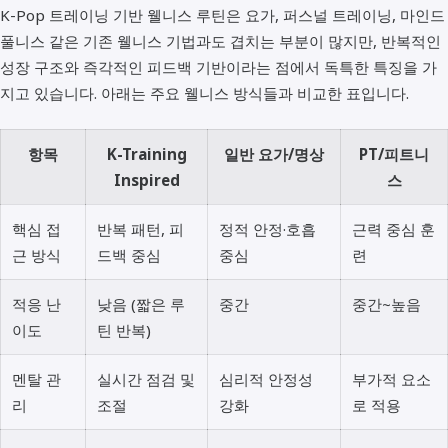
K-Pop 트레이닝 기반 웰니스 루틴은 요가, 퍼스널 트레이닝, 마인드
풀니스 같은 기존 웰니스 기법과도 겹치는 부분이 많지만, 반복적인
성장 구조와 즉각적인 피드백 기반이라는 점에서 독특한 특징을 가
지고 있습니다. 아래는 주요 웰니스 방식들과 비교한 표입니다.
항목
K-Training
일반 요가/명상
PT/피트니
Inspired
스
핵심 접
반복 패턴, 피
정적 안정·호흡
근력 중심 훈
근 방식
드백 중심
중심
련
적응 난
낮음 (짧은 루
중간
중간~높음
이도
틴 반복)
멘탈 관
실시간 점검 및
심리적 안정성
부가적 요소
리
조절
강화
로 적용