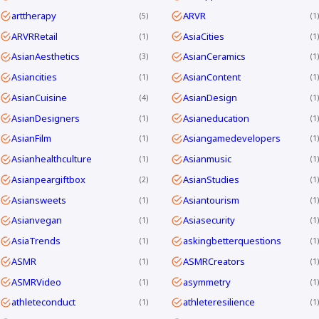
arttherapy
ARVR
5
1
ARVRRetail
AsiaCities
1
1
AsianAesthetics
AsianCeramics
3
1
Asiancities
AsianContent
1
1
AsianCuisine
AsianDesign
4
1
AsianDesigners
Asianeducation
1
1
AsianFilm
Asiangamedevelopers
1
1
Asianhealthculture
Asianmusic
1
1
Asianpeargiftbox
AsianStudies
2
1
Asiansweets
Asiantourism
1
1
Asianvegan
Asiasecurity
1
1
AsiaTrends
askingbetterquestions
1
1
ASMR
ASMRCreators
1
1
ASMRVideo
asymmetry
1
1
athleteconduct
athleteresilience
1
1