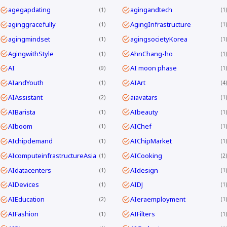
agegapdating
agingandtech
1
1
aginggracefully
AgingInfrastructure
1
1
agingmindset
agingsocietyKorea
1
1
AgingwithStyle
AhnChang-ho
1
1
AI
AI moon phase
9
1
AIandYouth
AIArt
1
4
AIAssistant
aiavatars
2
1
AIBarista
AIbeauty
1
1
AIboom
AIChef
1
1
AIchipdemand
AIChipMarket
1
1
AIcomputeinfrastructureAsia
AICooking
1
2
AIdatacenters
AIdesign
1
1
AIDevices
AIDJ
1
1
AIEducation
AIeraemployment
2
1
AIFashion
AIFilters
1
1