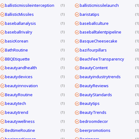
ballisticmissileinterception
ballisticmissilelaunch
1
1
BallisticMissiles
baristatips
1
1
baseballanalysis
baseballculture
1
1
baseballrivalry
baseballtalentpipeline
1
1
basicKorean
BasqueCheesecake
1
1
BathRoutine
bazifourpillars
1
2
BBQEtiquette
BeachFeeTransparency
1
1
beautyandhealth
BeautyContent
1
1
beautydevices
beautyindustrytrends
1
1
beautyinnovation
BeautyReviews
1
1
BeautyRoutine
BeautyStandards
1
1
beautytech
Beautytips
1
2
beautytrend
BeautyTrends
1
7
beautywellness
bedroomdecor
1
1
BedtimeRoutine
beerpromotions
1
1