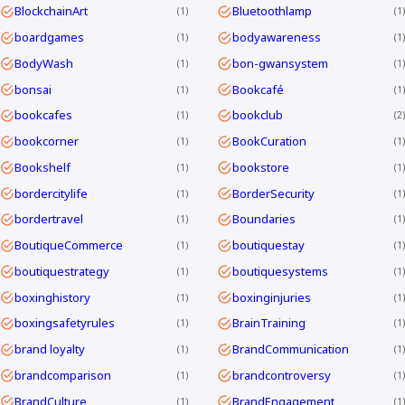
BlockchainArt
Bluetoothlamp
1
1
boardgames
bodyawareness
1
1
BodyWash
bon-gwansystem
1
1
bonsai
Bookcafé
1
1
bookcafes
bookclub
1
2
bookcorner
BookCuration
1
1
Bookshelf
bookstore
1
1
bordercitylife
BorderSecurity
1
1
bordertravel
Boundaries
1
1
BoutiqueCommerce
boutiquestay
1
1
boutiquestrategy
boutiquesystems
1
1
boxinghistory
boxinginjuries
1
1
boxingsafetyrules
BrainTraining
1
1
brand loyalty
BrandCommunication
1
1
brandcomparison
brandcontroversy
1
1
BrandCulture
BrandEngagement
1
1