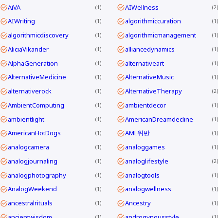
AiVA
AIWellness
1
2
AIWriting
algorithmiccuration
1
1
algorithmicdiscovery
algorithmicmanagement
1
1
AliciaVikander
alliancedynamics
1
1
AlphaGeneration
alternativeart
1
1
AlternativeMedicine
AlternativeMusic
1
1
alternativerock
AlternativeTherapy
1
2
AmbientComputing
ambientdecor
1
1
ambientlight
AmericanDreamdecline
1
1
AmericanHotDogs
AML위반
1
1
analogcamera
analoggames
1
1
analogjournaling
analoglifestyle
1
2
analogphotography
analogtools
1
1
AnalogWeekend
analogwellness
1
1
ancestralrituals
Ancestry
1
1
ancientwisdom
androgynousstyle
1
1