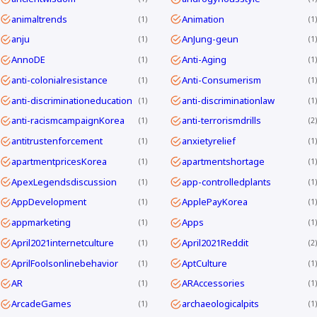
animaltrends
Animation
1
1
anju
AnJung-geun
1
1
AnnoDE
Anti-Aging
1
1
anti-colonialresistance
Anti-Consumerism
1
1
anti-discriminationeducation
anti-discriminationlaw
1
1
anti-racismcampaignKorea
anti-terrorismdrills
1
2
antitrustenforcement
anxietyrelief
1
1
apartmentpricesKorea
apartmentshortage
1
1
ApexLegendsdiscussion
app-controlledplants
1
1
AppDevelopment
ApplePayKorea
1
1
appmarketing
Apps
1
1
April2021internetculture
April2021Reddit
1
2
AprilFoolsonlinebehavior
AptCulture
1
1
AR
ARAccessories
1
1
ArcadeGames
archaeologicalpits
1
1