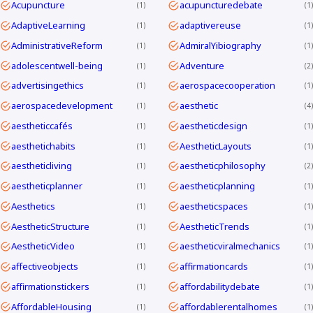
Acupuncture
acupuncturedebate
1
1
AdaptiveLearning
adaptivereuse
1
1
AdministrativeReform
AdmiralYibiography
1
1
adolescentwell-being
Adventure
1
2
advertisingethics
aerospacecooperation
1
1
aerospacedevelopment
aesthetic
1
4
aestheticcafés
aestheticdesign
1
1
aesthetichabits
AestheticLayouts
1
1
aestheticliving
aestheticphilosophy
1
2
aestheticplanner
aestheticplanning
1
1
Aesthetics
aestheticspaces
1
1
AestheticStructure
AestheticTrends
1
1
AestheticVideo
aestheticviralmechanics
1
1
affectiveobjects
affirmationcards
1
1
affirmationstickers
affordabilitydebate
1
1
AffordableHousing
affordablerentalhomes
1
1