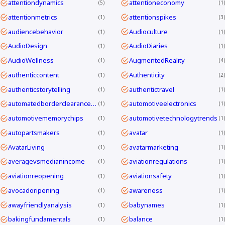
attentiondynamics
attentioneconomy
5
1
attentionmetrics
attentionspikes
1
3
audiencebehavior
Audioculture
1
1
AudioDesign
AudioDiaries
1
1
AudioWellness
AugmentedReality
1
4
authenticcontent
Authenticity
1
2
authenticstorytelling
authentictravel
1
1
automatedborderclearanceKorea
automotiveelectronics
1
1
automotivememorychips
automotivetechnologytrends
1
1
autopartsmakers
avatar
1
1
AvatarLiving
avatarmarketing
1
1
averagevsmedianincome
aviationregulations
1
1
aviationreopening
aviationsafety
1
1
avocadoripening
awareness
1
1
awayfriendlyanalysis
babynames
1
1
bakingfundamentals
balance
1
1