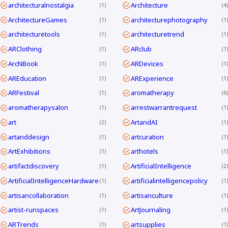
architecturalnostalgia
Architecture
1
4
ArchitectureGames
architecturephotography
1
1
architecturetools
architecturetrend
1
1
ARClothing
ARclub
1
1
ArcNBook
ARDevices
1
1
AREducation
ARExperience
1
1
ARFestival
aromatherapy
1
6
aromatherapysalon
arrestwarrantrequest
1
1
art
ArtandAI
2
1
artanddesign
artcuration
1
1
ArtExhibitions
arthotels
1
1
artifactdiscovery
ArtificialIntelligence
1
2
ArtificialIntelligenceHardware
artificialintelligencepolicy
1
1
artisancollaboration
artisanculture
1
1
artist-runspaces
ArtJournaling
1
1
ARTrends
artsupplies
1
1