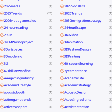
2025media
2025SocialLife
1
1
2025Trends
2026Trends
26
1
2026videogamesales
2030immigrationstrategy
1
1
24-hourreading
24HourEscape
1
1
29CM
360Video
1
1
390MWwindproject
3danimation
1
1
3Dartspaces
3DFashionDesign
1
1
3Dmodeling
3DPrinting
1
1
5G
60-secondlearning
1
1
671billionwonfine
7yearsentence
1
1
AAAgamingindustry
AcademicLife
1
1
AcademicLifestyle
academicstrategy
1
1
acousticbooth
AcousticDesign
1
2
actiongametrends
ActiveIngredients
1
1
activetransport
activistdetention
1
1