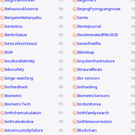
beginnerKorean
Beginners
1
1
BehavioralScience
BeijingPyongyangroute
3
1
BenjaminNetanyahu
bento
1
1
bentobox
BentoJournal
1
1
BerlinStatue
BestAnimatedFilm2025
1
1
bestcafesinSeoul
bestofnetflix
1
1
BIAF
Bibimbap
1
5
biculturalidentity
bicycleinfrastructure
1
1
bikesafety
BinauralBeats
1
1
binge-watching
Bio-sensors
1
1
biofeedback
biohacking
2
1
Biometric
BiometricSensors
1
1
BiometricTech
birdsinKorea
1
1
birthchartcalculation
birthfamilysearch
1
1
birthratedecline
birthtimecorrection
1
1
bitcoincustodyfailure
Blockchain
1
1