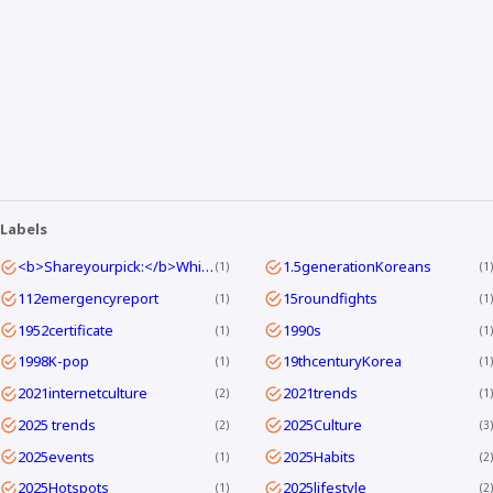
Labels
<b>Shareyourpick:</b>Whichtagbestmatcheswhyyouwatch?Commentandletmeknow.
1.5generationKoreans
1
1
112emergencyreport
15roundfights
1
1
1952certificate
1990s
1
1
1998K-pop
19thcenturyKorea
1
1
2021internetculture
2021trends
2
1
2025 trends
2025Culture
2
3
2025events
2025Habits
1
2
2025Hotspots
2025lifestyle
1
2