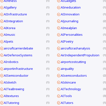
AIfitness
AIGadgets
1
1
AIgallery
AIineducation
1
1
AIInfrastructure
AIInnovation
1
1
AIIntegration
AIjournaling
1
2
AIKorea
AImealplan
1
1
AImusic
AIPersonalities
1
1
AIpets
AIPoetry
1
1
aircraftcarrierdebate
aircraftcrashanalysis
1
1
AirDefenseSystems
AirIndependentPropulsion
1
1
AIrobotics
airportcostcutting
1
1
airportinfrastructure
airquality
1
1
AISemiconductor
AIsemiconductors
1
2
AIsketch
AIskincare
1
1
AITeaBrewing
AITechnology
1
3
AItextures
AITools
1
3
AITutoring
AITutors
1
1